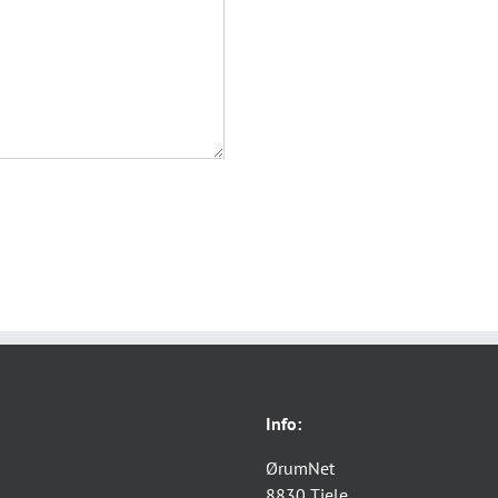
Info:
ØrumNet
8830 Tjele