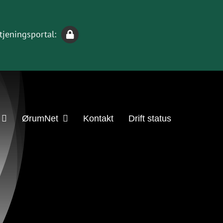
jeningsportal:
ØrumNet
Kontakt
Drift status