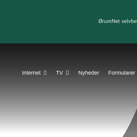
ØrumNet selvbet
Internet
TV
Nyheder
Formularer