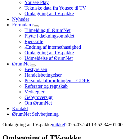
Yousee Play
Tekniske data fra Yousee til TV
Omlægning af TV-pakke
Nyheder
Formularer
Tilmelding til ØrumNet
Flytte i dækningsområdet
Ejerskifte
Ændring af internethastighed
Omlægning af TV-pakke
Udmeldelse af ØrumNet
ØrumNet
Bestyrelsen
Handelsbetingelser
Persondataforordningen – GDPR
Referater og regnskab
Vedtægter
Gebyroversigt
Om ØrumNet
Kontakt
ØrumNet Selvbetjening
Omlægning af TV-pakke
mikkel
2025-03-24T13:52:34+01:00
Omlægning af TV-pakke