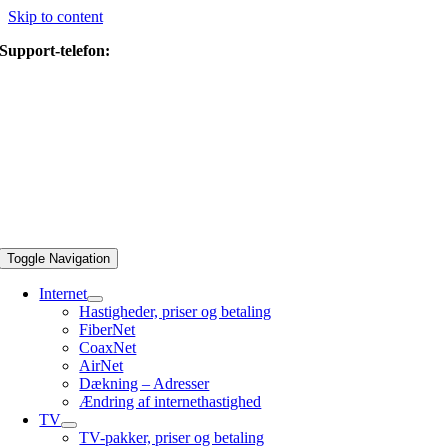
Skip to content
Support-telefon:
44 40 88 30
Toggle Navigation
Internet
Hastigheder, priser og betaling
FiberNet
CoaxNet
AirNet
Dækning – Adresser
Ændring af internethastighed
TV
TV-pakker, priser og betaling