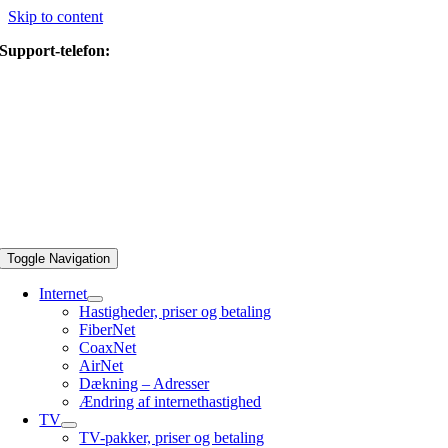
Skip to content
Support-telefon:
44 40 88 30
Toggle Navigation
Internet
Hastigheder, priser og betaling
FiberNet
CoaxNet
AirNet
Dækning – Adresser
Ændring af internethastighed
TV
TV-pakker, priser og betaling