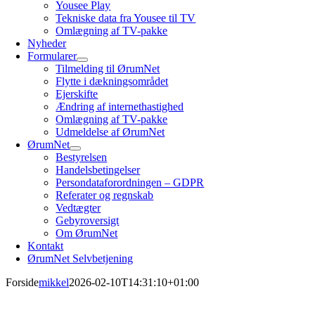
Yousee Play
Tekniske data fra Yousee til TV
Omlægning af TV-pakke
Nyheder
Formularer
Tilmelding til ØrumNet
Flytte i dækningsområdet
Ejerskifte
Ændring af internethastighed
Omlægning af TV-pakke
Udmeldelse af ØrumNet
ØrumNet
Bestyrelsen
Handelsbetingelser
Persondataforordningen – GDPR
Referater og regnskab
Vedtægter
Gebyroversigt
Om ØrumNet
Kontakt
ØrumNet Selvbetjening
Forside
mikkel
2026-02-10T14:31:10+01:00